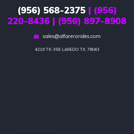
(956) 568-2375
| (956)
220-8436 | (956) 897-8908
sales@alfarerorides.com
4219 TX-359, LAREDO TX. 78043
404 Page
About us
Blog
Compare
Contact
FAQ
Homepage Car Dealer
Homepage Classic
Homepage Location
Homepage Modern