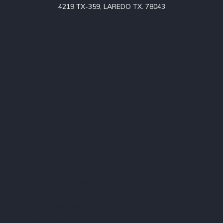
4219 TX-359, LAREDO TX. 78043
404 Page
About us
Blog
Compare
Contact
FAQ
Homepage Car Dealer
Homepage Classic
Homepage Location
Homepage Modern
Homepage Mosaic
Homepage Slideshow
Homepage Video
Loan Calculator
Login / Register
Map Search