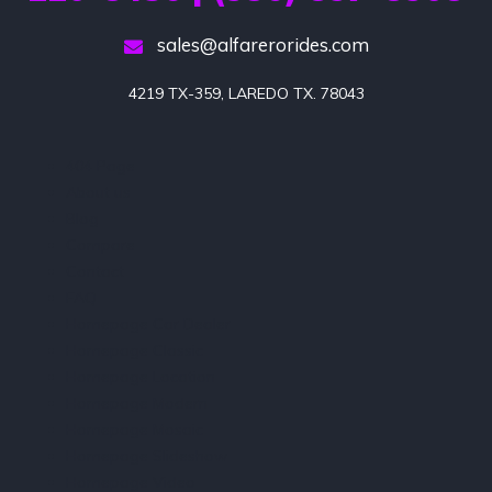
sales@alfarerorides.com
4219 TX-359, LAREDO TX. 78043
404 Page
About us
Blog
Compare
Contact
FAQ
Homepage Car Dealer
Homepage Classic
Homepage Location
Homepage Modern
Homepage Mosaic
Homepage Slideshow
Homepage Video