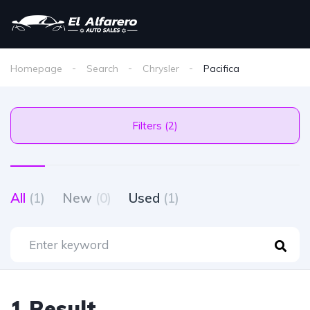
Homepage
Search
Chrysler
Pacifica
Filters (2)
All
(1)
New
(0)
Used
(1)
1 Result