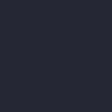
404 Page
About us
Blog
Compare
Contact
FAQ
Homepage Car Dealer
Homepage Classic
Homepage Location
Homepage Modern
Homepage Mosaic
Homepage Slideshow
Homepage Video
Loan Calculator
Login / Register
Map Search
Our team – advanced