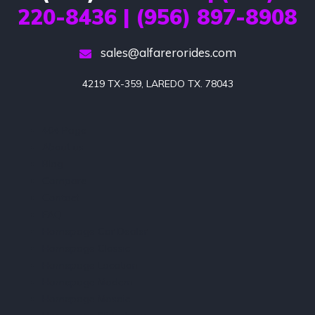
220-8436 | (956) 897-8908
sales@alfarerorides.com
4219 TX-359, LAREDO TX. 78043
404 Page
About us
Blog
Compare
Contact
FAQ
Homepage Car Dealer
Homepage Classic
Homepage Location
Homepage Modern
Homepage Mosaic